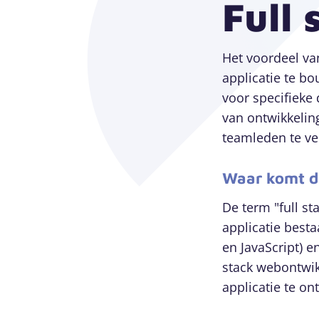
Full 
Het voordeel van
applicatie te bo
voor specifieke 
van ontwikkelin
teamleden te ve
Waar komt d
De term "full st
applicatie besta
en JavaScript) e
stack webontwik
applicatie te o