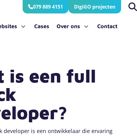
079 889 4151
DigiGO projecten
bsites
Cases
Over ons
Contact
ebsite
Het team
API koppeling
Jubileum 20 jaar
Klantenportaal laten maken
 is een full
ck
eloper?
ck developer is een ontwikkelaar die ervaring