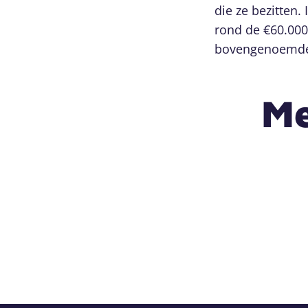
die ze bezitten.
rond de €60.000 
bovengenoemde 
Me