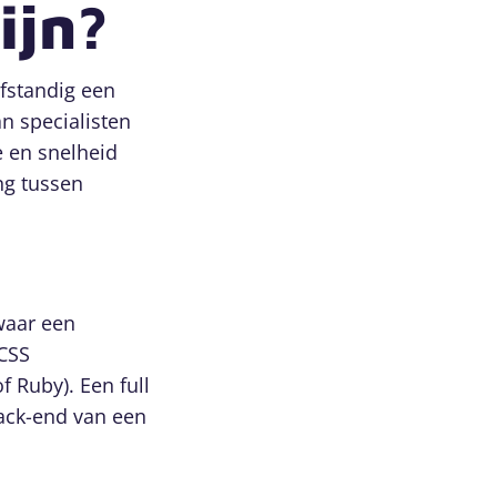
ijn?
lfstandig een
n specialisten
e en snelheid
ng tussen
 waar een
 CSS
f Ruby). Een full
back-end van een