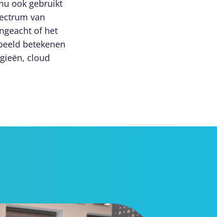
 nu ook gebruikt
pectrum van
ngeacht of het
rbeeld betekenen
gieën, cloud