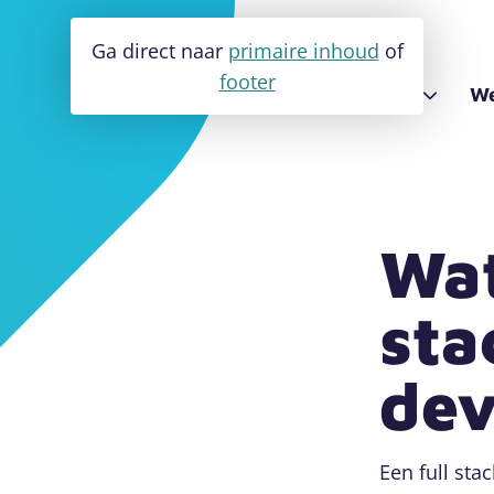
Ga direct naar
primaire inhoud
of
footer
Software
Apps
We
k website
App ontwikkeling
Over Fluxility
Maatwerk software
Digitaal toegankelijke w
ment website
Blog en nieuws
Database ontwikkeling
Wat
Partner van het digiGO
Developer inhuren
sta
dev
Een full sta