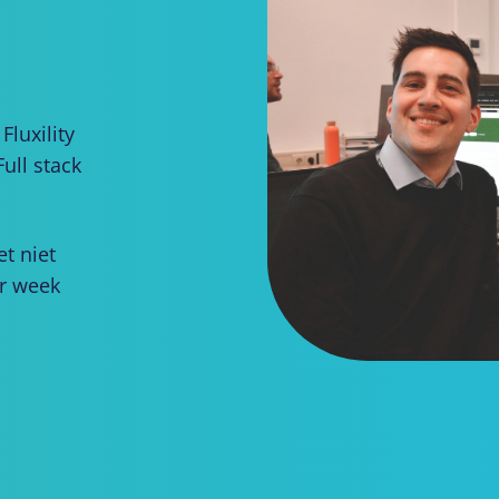
Fluxility
ull stack
et niet
er week