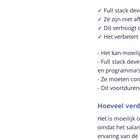
✓ Full stack de
✓ Ze zijn niet a
✓ Dit verhoogt d
✓ Het verbeter
- Het kan moeili
- Full stack de
en programma's
- Ze moeten cons
- Dit voortduren
Hoeveel verd
Het is moeilijk 
omdat het salari
ervaring van de