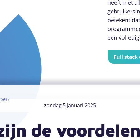
heeft met al
gebruikersin
betekent dat
programmeer
een volledi
Full stack
oper?
zondag 5 januari 2025
zijn de voordele