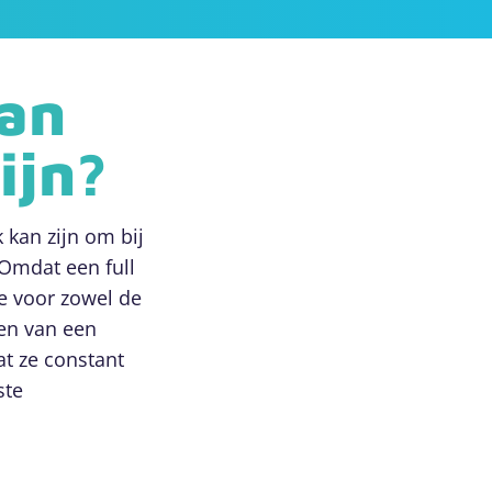
van
ijn?
 kan zijn om bij
 Omdat een full
re voor zowel de
ben van een
t ze constant
ste