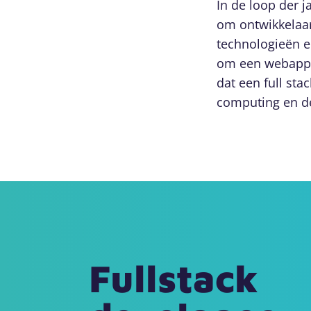
In de loop der 
om ontwikkelaar
technologieën e
om een webappli
dat een full st
computing en d
Fullstack