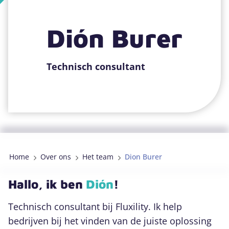
Dión Burer
079 889 4151
DigiGO projecten
Technisch consultant
Zoeken
Home
Over ons
Het team
Dion Burer
Hallo, ik ben
Dión
!
Technisch consultant bij Fluxility. Ik help
bedrijven bij het vinden van de juiste oplossing