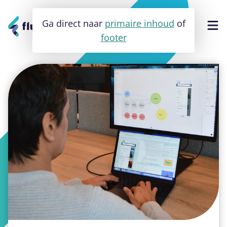
Ga direct naar
primaire inhoud
of
footer
Software
Apps
Websites
Cases
Over ons
Contact