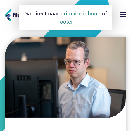
Ga direct naar
primaire inhoud
of
footer
Software
Apps
Websites
Cases
Over ons
Contact