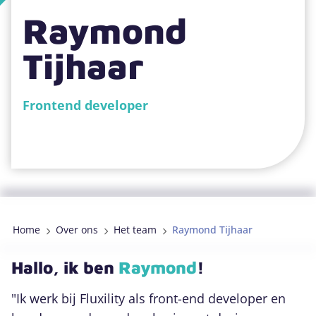
Raymond
079 889 4151
Tijhaar
DigiGO projecten
Frontend developer
Zoeken
Home
Over ons
Het team
Raymond Tijhaar
Hallo, ik ben
Raymond
!
"Ik werk bij Fluxility als front-end developer en