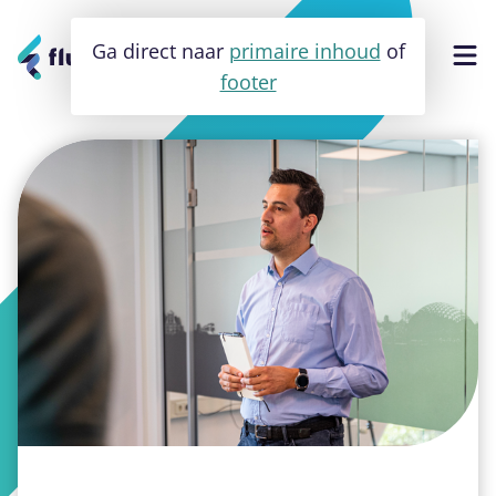
Ga direct naar
primaire inhoud
of
footer
Software
Apps
Websites
Cases
Over ons
Contact