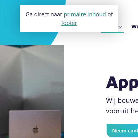
Ga direct naar
primaire inhoud
of
footer
Software
Apps
We
k website
App ontwikkeling
Over Fluxility
Maatwerk software
Digitaal toegankelijke w
ment website
Blog en nieuws
Database ontwikkeling
Partner van het digiGO
Developer inhuren
App
Wij bouwe
vooruit he
Neem cont