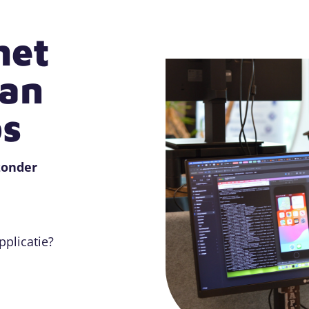
het
van
s
zonder
pplicatie?