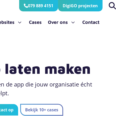
079 889 4151
DigiGO projecten
bsites
Cases
Over ons
Contact
ebsite
Het team
API koppeling
Jubileum 20 jaar
Klantenportaal laten maken
 laten maken
n de app die jouw organisatie écht
lpt.
act op
Bekijk 10+ cases