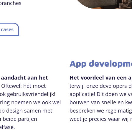
 branches
 cases
App developm
 aandacht aan het
Het voordeel van een 
.
Oftewel: het moet
terwijl onze developers 
ook gebruiksvriendelijk!
applicatie! Dit doen we 
aring noemen we ook wel
bouwen van snelle en kwa
app design samen met
bespreken we regelmatig
n beide partijen
weet je precies waar wij 
lfase.