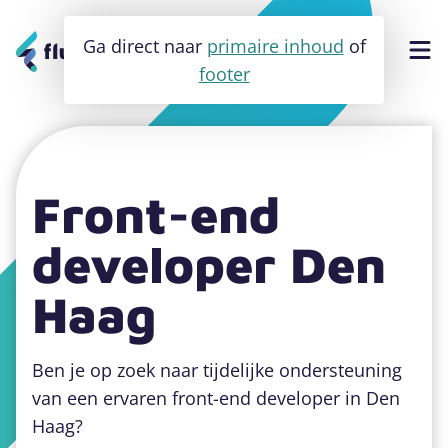
Ga direct naar
primaire inhoud
of
footer
Software
Front-end
Apps
developer Den
Websites
Haag
Cases
Ben je op zoek naar tijdelijke ondersteuning
Over ons
van een ervaren front-end developer in Den
Haag?
Contact